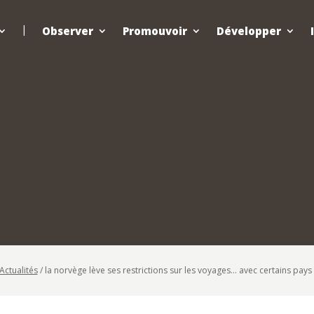
Observer
Promouvoir
Développer
Actualités
/
la norvège lève ses restrictions sur les voyages… avec certains pay