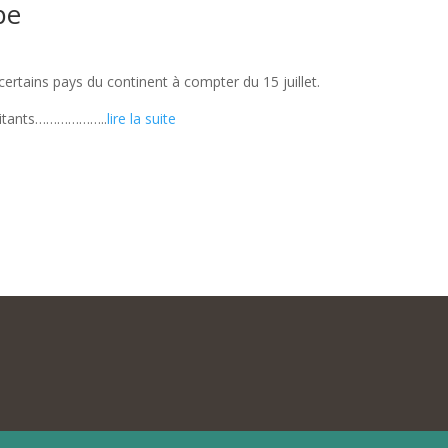
pe
 certains pays du continent à compter du 15 juillet.
habitants………………..
lire la suite