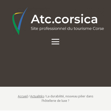
Accueil
/
Actualités
/
La durabilité, nouveau pilier dans
l’hôtellerie de luxe ?