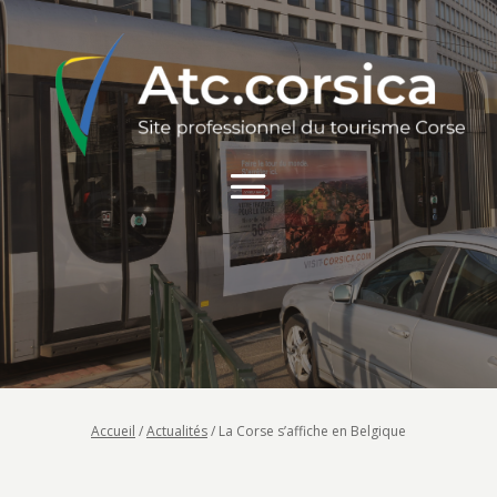
Accueil
/
Actualités
/
La Corse s’affiche en Belgique