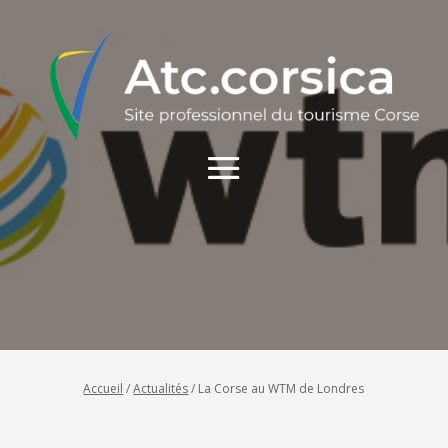
Accueil
/
Actualités
/
La Corse au WTM de Londres