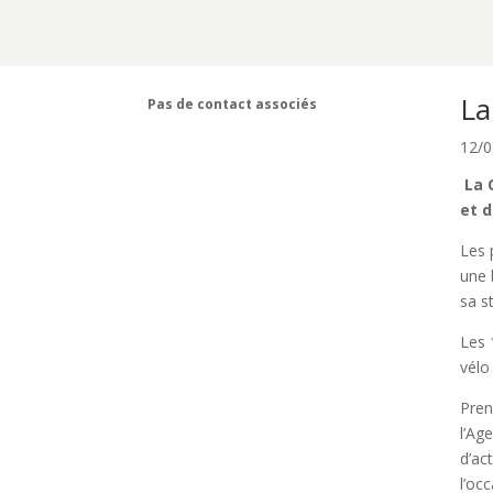
La
Pas de contact associés
12/0
La C
et d
Les 
une 
sa s
Les 
vélo
Pren
l’Ag
d’ac
l’occ