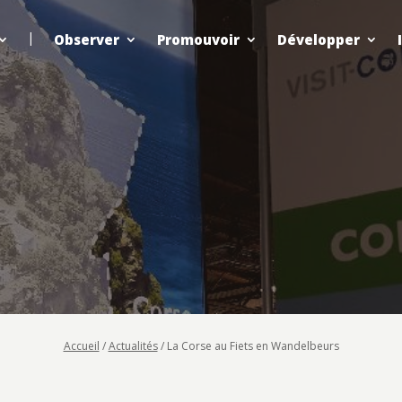
Observer
Promouvoir
Développer
Accueil
/
Actualités
/
La Corse au Fiets en Wandelbeurs