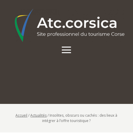
Accueil
/
Actualités
/
Insolites, obscurs ou cachés : des lieux à
intégrer à l’offre touristique ?