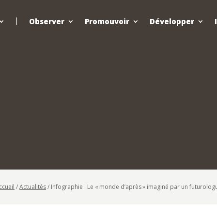
Observer
Promouvoir
Développer
ccueil
/
Actualités
/
Infographie : Le « monde d’après » imaginé par un futurolog