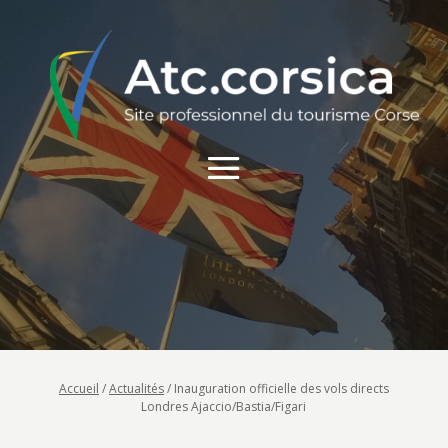
Accueil
/
Actualités
/
Inauguration officielle des vols directs
Londres Ajaccio/Bastia/Figari