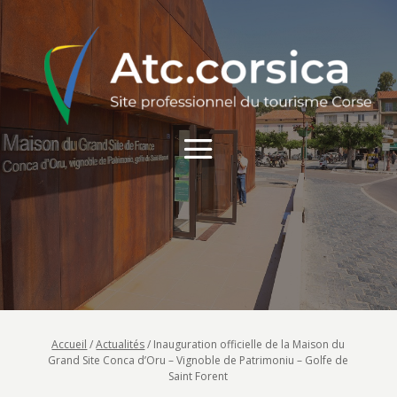
Accueil
/
Actualités
/
Inauguration officielle de la Maison du
Grand Site Conca d’Oru – Vignoble de Patrimoniu – Golfe de
Saint Forent