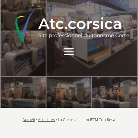
Accueil
/
Actualités
/
La Corse au salon IFTM Top Resa