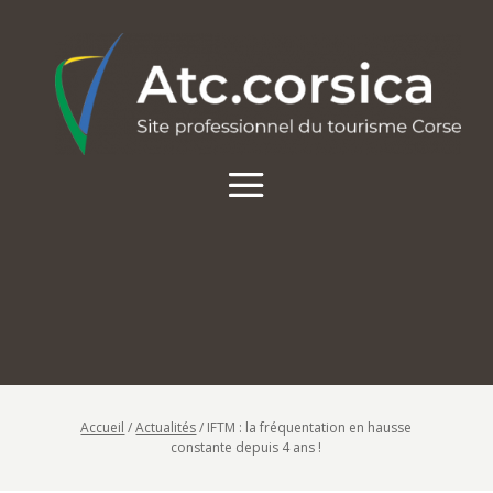
Accueil
/
Actualités
/
IFTM : la fréquentation en hausse
constante depuis 4 ans !