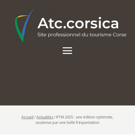
Accueil
/
Actualités
/
IFTM 2025 : une édition optimiste,
soutenue par une belle fréquentation