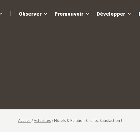
Observer
Promouvoir
Développer
Accueil
/
Actualités
/
Hôtels & Relation-Clients: Satisfaction !