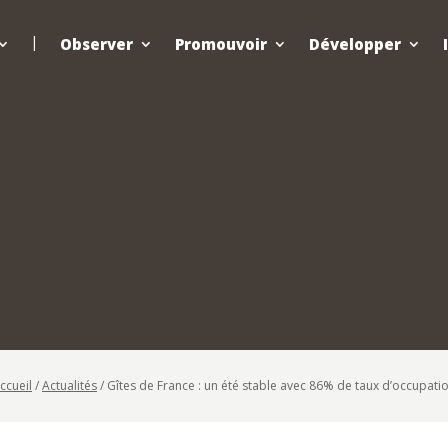
Observer
Promouvoir
Développer
ccueil
/
Actualités
/
Gîtes de France : un été stable avec 86% de taux d’occupati