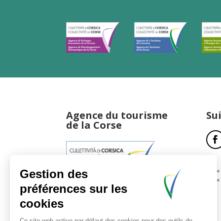
Agence du tourisme
Su
de la Corse
17, boulevard du Roi Jérôme
20181 Ajaccio Cedex 01