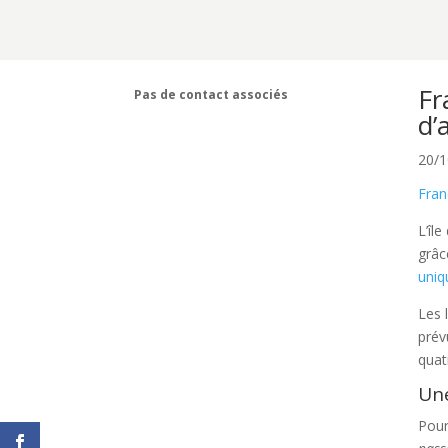
Fr
Pas de contact associés
d’
20/1
Fran
L’îl
grâc
uniq
Les 
prév
quat
Une
Pour