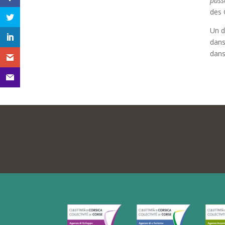
pass
des 
Un d
dans
dans