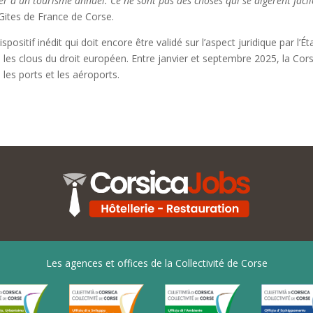
er à un tourisme annuel. Ce ne sont pas des choses qui se digèrent faci
Gites de France de Corse.
ispositif inédit qui doit encore être validé sur l’aspect juridique par l’É
 les clous du droit européen. Entre janvier et septembre 2025, la Cors
 les ports et les aéroports.
Les agences et offices de la Collectivité de Corse