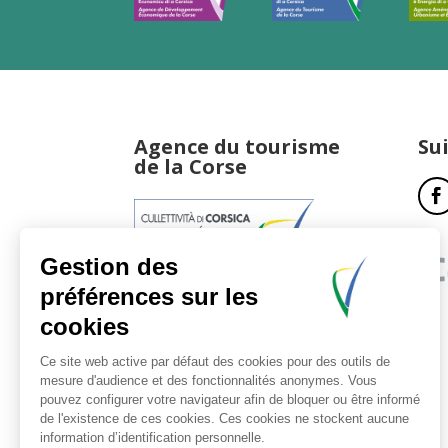
Agence du tourisme
Su
de la Corse
17, boulevard du Roi Jérôme
20181 Ajaccio Cedex 01
T : 04 95 51 77 77
Accueil et horaires