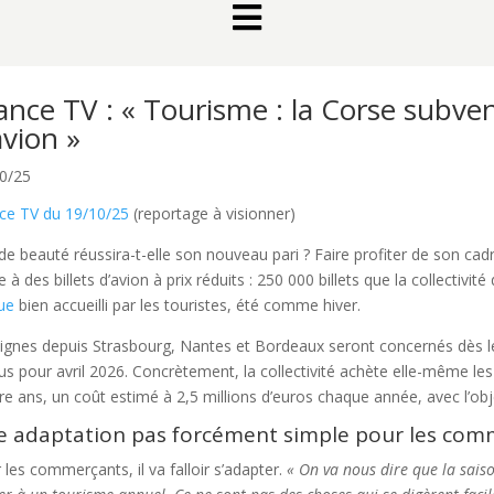

ance TV : « Tourisme : la Corse subven
avion »
0/25
ce TV du 19/10/25
(reportage à visionner)
e de beauté réussira-t-elle son nouveau pari ? Faire profiter de son cadr
e à des billets d’avion à prix réduits : 250 000 billets que la collectiv
ue
bien accueilli par les touristes, été comme hiver.
lignes depuis Strasbourg, Nantes et Bordeaux seront concernés dès 
us pour avril 2026. Concrètement, la collectivité achète elle-même l
re ans, un coût estimé à 2,5 millions d’euros chaque année, avec l’ob
 adaptation pas forcément simple pour les com
 les commerçants, il va falloir s’adapter.
« On va nous dire que la saiso