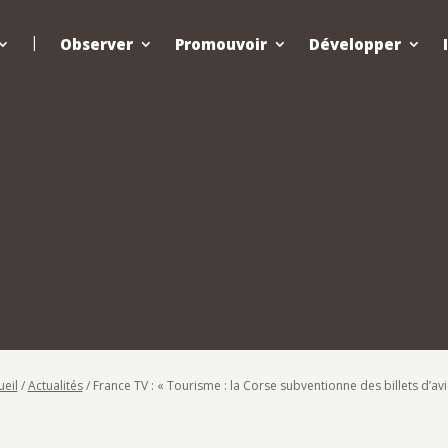
Observer
Promouvoir
Développer
ueil
/
Actualités
/
France TV : « Tourisme : la Corse subventionne des billets d’av