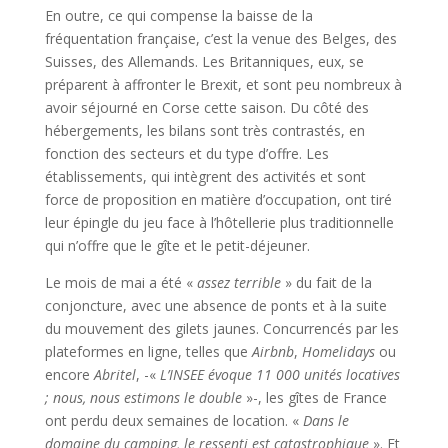
En outre, ce qui compense la baisse de la
fréquentation française, c’est la venue des Belges, des
Suisses, des Allemands. Les Britanniques, eux, se
préparent à affronter le Brexit, et sont peu nombreux à
avoir séjourné en Corse cette saison. Du côté des
hébergements, les bilans sont très contrastés, en
fonction des secteurs et du type d’offre. Les
établissements, qui intègrent des activités et sont
force de proposition en matière d’occupation, ont tiré
leur épingle du jeu face à l’hôtellerie plus traditionnelle
qui n’offre que le gîte et le petit-déjeuner.
Le mois de mai a été «
assez terrible
» du fait de la
conjoncture, avec une absence de ponts et à la suite
du mouvement des gilets jaunes. Concurrencés par les
plateformes en ligne, telles que
Airbnb
,
Homelidays
ou
encore
Abritel
, -«
L
’INSEE évoque 11 000 unités locatives
; nous, nous estimons le double
»-, les gîtes de France
ont perdu deux semaines de location. «
Dans le
domaine du camping, le ressenti est catastrophique
». Et