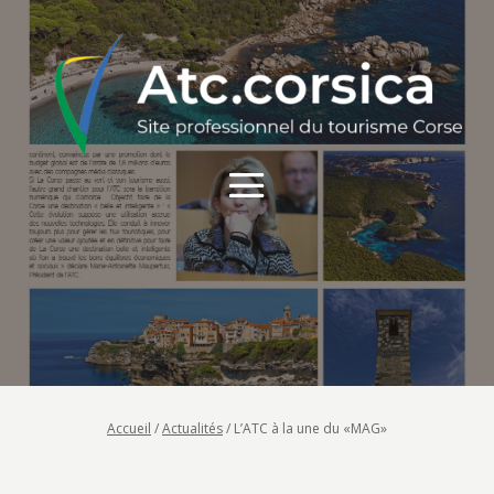
Accueil
/
Actualités
/
L’ATC à la une du «MAG»