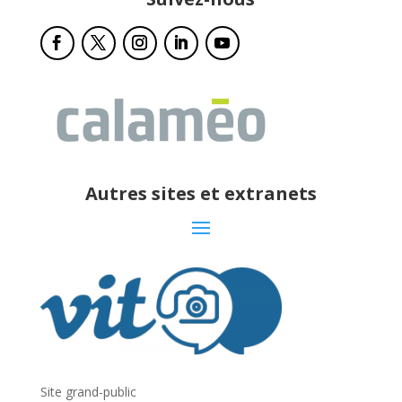
Autres sites et extranets
Site grand-public