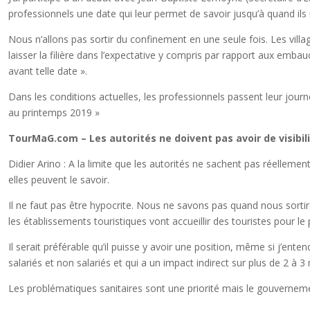
professionnels une date qui leur permet de savoir jusqu’à quand ils
Nous n’allons pas sortir du confinement en une seule fois. Les villa
laisser la filière dans l’expectative y compris par rapport aux embau
avant telle date ».
Dans les conditions actuelles, les professionnels passent leur jou
au printemps 2019 »
TourMaG.com – Les autorités ne doivent pas avoir de visibi
Didier Arino : A la limite que les autorités ne sachent pas réellement
elles peuvent le savoir.
Il ne faut pas être hypocrite. Nous ne savons pas quand nous sorti
les établissements touristiques vont accueillir des touristes pour l
Il serait préférable qu’il puisse y avoir une position, même si j’e
salariés et non salariés et qui a un impact indirect sur plus de 2 à 3
Les problématiques sanitaires sont une priorité mais le gouvernement