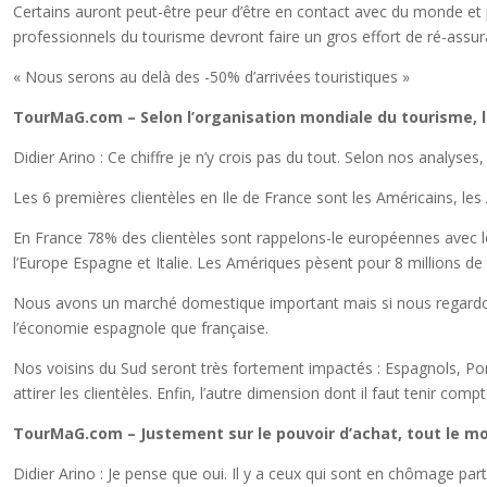
Certains auront peut-être peur d’être en contact avec du monde et pa
professionnels du tourisme devront faire un gros effort de ré-assura
« Nous serons au delà des -50% d’arrivées touristiques »
TourMaG.com – Selon l’organisation mondiale du tourisme, le
Didier Arino : Ce chiffre je n’y crois pas du tout. Selon nos analys
Les 6 premières clientèles en Ile de France sont les Américains, les A
En France 78% des clientèles sont rappelons-le européennes avec le B
l’Europe Espagne et Italie. Les Amériques pèsent pour 8 millions de to
Nous avons un marché domestique important mais si nous regardon
l’économie espagnole que française.
Nos voisins du Sud seront très fortement impactés : Espagnols, Port
attirer les clientèles. Enfin, l’autre dimension dont il faut tenir co
TourMaG.com – Justement sur le pouvoir d’achat, tout le m
Didier Arino : Je pense que oui. Il y a ceux qui sont en chômage parti