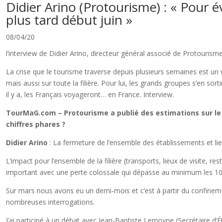
Didier Arino (Protourisme) : « Pour évi
plus tard début juin »
08/04/20
l’interview de Didier Arino, directeur général associé de Protourism
La crise que le tourisme traverse depuis plusieurs semaines est un v
mais aussi sur toute la filière. Pour lui, les grands groupes s’en so
il y a, les Français voyageront… en France. Interview.
TourMaG.com – Protourisme a publié des estimations sur le c
chiffres phares ?
Didier Arino
: La fermeture de l’ensemble des établissements et lieu
L’impact pour l’ensemble de la filière (transports, lieux de visite
important avec une perte colossale qui dépasse au minimum les 10 m
Sur mars nous avons eu un demi-mois et c’est à partir du confinem
nombreuses interrogations.
J’ai participé à un débat avec Jean-Baptiste Lemoyne (Secrétaire d’