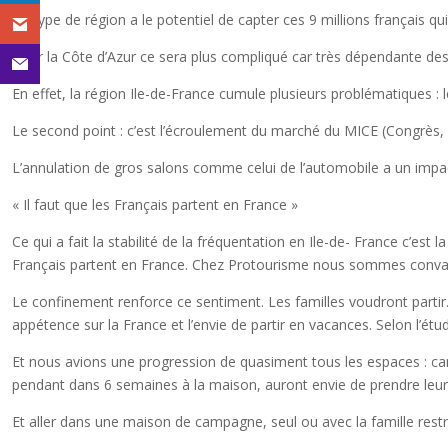
Ce type de région a le potentiel de capter ces 9 millions français qu
Pour la Côte d’Azur ce sera plus compliqué car très dépendante des c
En effet, la région Ile-de-France cumule plusieurs problématiques : le
Le second point : c’est l’écroulement du marché du MICE (Congrès, 
L’annulation de gros salons comme celui de l’automobile a un impa
« Il faut que les Français partent en France »
Ce qui a fait la stabilité de la fréquentation en Ile-de- France c’es
Français partent en France. Chez Protourisme nous sommes convainc
Le confinement renforce ce sentiment. Les familles voudront partir. I
appétence sur la France et l’envie de partir en vacances. Selon l’é
Et nous avions une progression de quasiment tous les espaces : ca
pendant dans 6 semaines à la maison, auront envie de prendre leur 
Et aller dans une maison de campagne, seul ou avec la famille restr