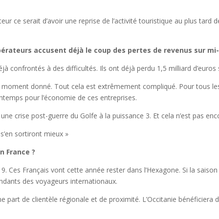
ur ce serait d’avoir une reprise de l’activité touristique au plus tar
rateurs accusent déjà le coup des pertes de revenus sur mi-
confrontés à des difficultés. Ils ont déjà perdu 1,5 milliard d’euros su
à un moment donné. Tout cela est extrêmement compliqué. Pour tous les
intemps pour l’économie de ces entreprises.
 une crise post-guerre du Golfe à la puissance 3. Et cela n’est pas en
s’en sortiront mieux »
n France ?
2019. Ces Français vont cette année rester dans l’Hexagone. Si la saison
pendants des voyageurs internationaux.
art de clientèle régionale et de proximité. L’Occitanie bénéficiera des