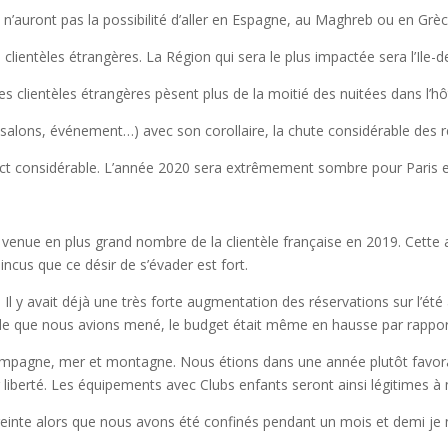
i n’auront pas la possibilité d’aller en Espagne, au Maghreb ou en Grèc
lientèles étrangères. La Région qui sera le plus impactée sera l’Ile-d
s clientèles étrangères pèsent plus de la moitié des nuitées dans l’hôte
salons, événement…) avec son corollaire, la chute considérable des r
ct considérable. L’année 2020 sera extrêmement sombre pour Paris et 
t la venue en plus grand nombre de la clientèle française en 2019. Cette
us que ce désir de s’évader est fort.
l y avait déjà une très forte augmentation des réservations sur l’été a
tude que nous avions mené, le budget était même en hausse par rapport
mpagne, mer et montagne. Nous étions dans une année plutôt favorabl
liberté. Les équipements avec Clubs enfants seront ainsi légitimes à
einte alors que nous avons été confinés pendant un mois et demi je n’