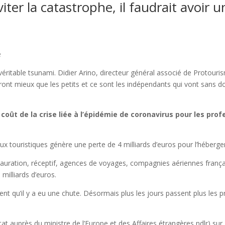
ter la catastrophe, il faudrait avoir un
e
éritable tsunami. Didier Arino, directeur général associé de Protouri
rtiront mieux que les petits et ce sont les indépendants qui vont sans d
oût de la crise liée à l’épidémie de coronavirus pour les pro
x touristiques génère une perte de 4 milliards d’euros pour l’hébergeme
, restauration, réceptif, agences de voyages, compagnies aériennes fra
illiards d’euros.
ent qu’il y a eu une chute. Désormais plus les jours passent plus le
État auprès du ministre de l’Europe et des Affaires étrangères ndlr) s