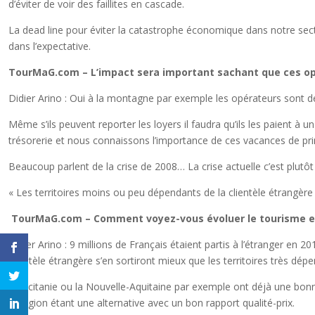
d’éviter de voir des faillites en cascade.
La dead line pour éviter la catastrophe économique dans notre secte
dans l’expectative.
TourMaG.com – L’impact sera important sachant que ces opé
Didier Arino : Oui à la montagne par exemple les opérateurs sont déjà 
Même s’ils peuvent reporter les loyers il faudra qu’ils les paient 
trésorerie et nous connaissons l’importance de ces vacances de pr
Beaucoup parlent de la crise de 2008… La crise actuelle c’est plutôt
« Les territoires moins ou peu dépendants de la clientèle étrangère 
TourMaG.com – Comment voyez-vous évoluer le tourisme e
Didier Arino : 9 millions de Français étaient partis à l’étranger en 
clientèle étrangère s’en sortiront mieux que les territoires très dé
L’Occitanie ou la Nouvelle-Aquitaine par exemple ont déjà une bonne p
la région étant une alternative avec un bon rapport qualité-prix.