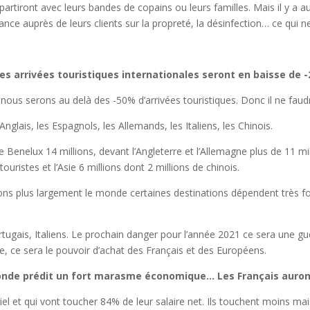
rtiront avec leurs bandes de copains ou leurs familles. Mais il y a aur
nce auprès de leurs clients sur la propreté, la désinfection… ce qui 
s arrivées touristiques internationales seront en baisse de 
es, nous serons au delà des -50% d’arrivées touristiques. Donc il ne fa
nglais, les Espagnols, les Allemands, les Italiens, les Chinois.
enelux 14 millions, devant l’Angleterre et l’Allemagne plus de 11 mill
uristes et l’Asie 6 millions dont 2 millions de chinois.
s plus largement le monde certaines destinations dépendent très f
ugais, Italiens. Le prochain danger pour l’année 2021 ce sera une guer
mpte, ce sera le pouvoir d’achat des Français et des Européens.
onde prédit un fort marasme économique… Les Français auront
el et qui vont toucher 84% de leur salaire net. Ils touchent moins mais i