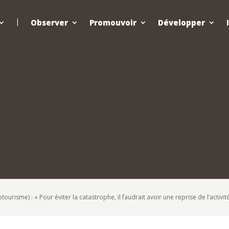
Observer
Promouvoir
Développer
tourisme) : « Pour éviter la catastrophe, il faudrait avoir une reprise de l’activit