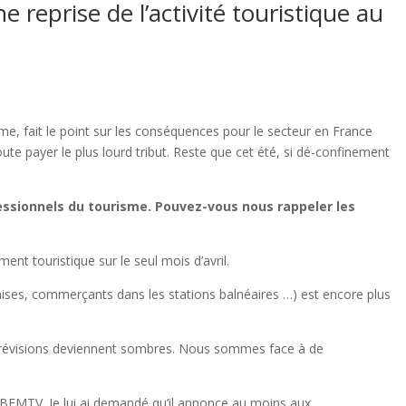
e reprise de l’activité touristique au
sme, fait le point sur les conséquences pour le secteur en France
oute payer le plus lourd tribut. Reste que cet été, si dé-confinement
fessionnels du tourisme. Pouvez-vous nous rappeler les
nt touristique sur le seul mois d’avril.
nçaises, commerçants dans les stations balnéaires …) est encore plus
s prévisions deviennent sombres. Nous sommes face à de
ur BFMTV. Je lui ai demandé qu’il annonce au moins aux