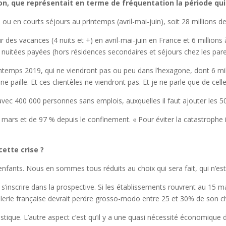
n, que représentait en terme de fréquentation la période qui
s ou en courts séjours au printemps (avril-mai-juin), soit 28 millions
des vacances (4 nuits et +) en avril-mai-juin en France et 6 millions
s de nuitées payées (hors résidences secondaires et séjours chez les par
intemps 2019, qui ne viendront pas ou peu dans l’hexagone, dont 6 milli
re une paille. Et ces clientèles ne viendront pas. Et je ne parle que de
vec 400 000 personnes sans emplois, auxquelles il faut ajouter les 5
rs et de 97 % depuis le confinement. « Pour éviter la catastrophe il f
ette crise ?
s enfants. Nous en sommes tous réduits au choix qui sera fait, qui n’est
s’inscrire dans la prospective. Si les établissements rouvrent au 1
llerie française devrait perdre grosso-modo entre 25 et 30% de son chif
ique. L’autre aspect c’est qu’il y a une quasi nécessité économique d’a