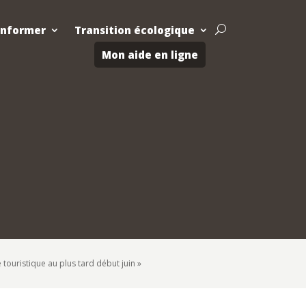
Informer
Transition écologique
U
Mon aide en ligne
é touristique au plus tard début juin »