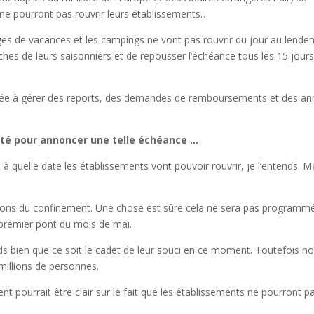
 ne pourront pas rouvrir leurs établissements…
ges de vacances et les campings ne vont pas rouvrir du jour au lendemai
ches de leurs saisonniers et de repousser l’échéance tous les 15 jours.
rnée à gérer des reports, des demandes de remboursements et des annul
lité pour annoncer une telle échéance …
 à quelle date les établissements vont pouvoir rouvrir, je l’entends. Ma
rons du confinement. Une chose est sûre cela ne sera pas programmé av
e premier pont du mois de mai.
ntends bien que ce soit le cadet de leur souci en ce moment. Toutefoi
 millions de personnes.
 pourrait être clair sur le fait que les établissements ne pourront pa