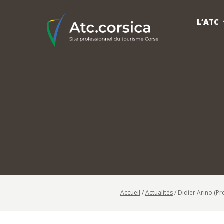
L’ATC
Accueil
/
Actualités
/
Didier Arino (Pro