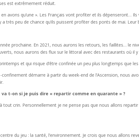
ses est extrêmement réduit.
 avons qu’une ». Les Français vont profiter et ils dépenseront… Ils v
a très peu de chance qu’ils puissent profiter des ponts de mai. Leur 
’année prochaine. En 2021, nous aurons les retours, les faillites… le
uverts, nous aurons des flux sur le littoral avec des restaurants où il
u printemps et qui risque d’être confinée un peu plus longtemps que les
dé-confinement démarre à partir du week-end de l’Ascension, nous avo
r.
va t-on si je puis dire « repartir comme en quarante » ?
e à tout crin. Personnellement je ne pense pas que nous allons reparti
centre du jeu : la santé, l’environnement. Je crois que nous allons reve