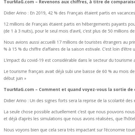
TourMaG.com – Revenons aux chiffres, à titre de comparaiso
Didier Arino : En 2019, 42 % des Français étaient partis en vacance
12 millions de Français étaient partis en hébergements payants pour 
(de 1 à 3 nuits), pour le seul mois d’avril, c’est plus de 50 million
Nous avions aussi accueilli 17 millions de touristes étrangers au pr
% à 15 % du chiffre d’affaires de la saison estivale. C’est loin d’êt
L’impact du covid-19 est considérable dans le secteur du tourisme a
Le tourisme français avait déjà subi une baisse de 60 % au mois de ma
début juin »
TourMaG.com – Comment et quand voyez-vous la sortie de c
Didier Arino : Un des signes forts sera la reprise de la scolarité de
La seule chose possible actuellement c’est que nous pouvons nous 
et déjà d’après les simulations que nous avons réalisées, que l’hôte
Nous voyons bien que cela sera très impactant sur l’économie tourist