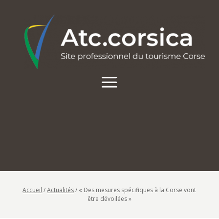
Accueil
/
Actualités
/
« Des mesures spécifiques à la Corse vont
être dévoilées »