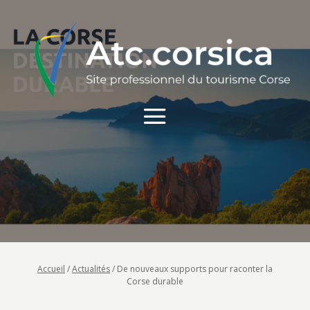
Accueil
/
Actualités
/
De nouveaux supports pour raconter la
Corse durable