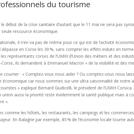
rofessionnels du tourisme
 le début de la crise sanitaire d’autant que le 11 mai ne sera pas sy
 la seule ressource économique.
 nationale, il n’en va pas de même pour ce qui est de l’activité économi
 dépasse en Corse les 30 %, sans compter les effets induits en terme
r les représentants corses de l’UMIH (l’Union des métiers et des industr
te-Corse, ils demandent à Emmanuel Macron « de la visibilité et des me
 ce courrier : « Comptez-vous nous aider ? Ou comptez-vous nous laiss
e économique car nous sommes sur une ultra saisonnalité de notre act
uristes » explique Bernard Giudicelli, le président de l’UMIH Corsica. 
on union aussi la priorité reste évidemment la santé publique mais à 
re ».
s comme les hôtels, les restaurants, les campings et les commerces de 
eur. En Balagne par exemple, 85 % de l’économie locale tourne autour