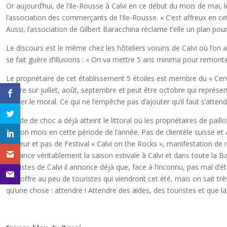
Or aujourd’hui, de l’Ile-Rousse à Calvi en ce début du mois de mai,
l’association des commerçants de l’Ile-Rousse. « C’est affreux en cet
Aussi, l’association de Gilbert Baracchina réclame t’elle un plan pour 
Le discours est le même chez les hôteliers voisins de Calvi où l’on at
se fait guère d’illusions : « On va mettre 5 ans minima pour remonter 
Le propriétaire de cet établissement 5 étoiles est membre du « Cercl
chiffre sur juillet, août, septembre et peut être octobre qui représ
garder le moral. Ce qui ne l’empêche pas d’ajouter qu’il faut s’atten
L’onde de choc a déjà atteint le littoral où les propriétaires de pai
un bon mois en cette période de l’année. Pas de clientèle suisse et
chaleur et pas de Festival « Calvi on the Rocks », manifestation de m
qui lance véritablement la saison estivale à Calvi et dans toute la Ba
plagistes de Calvi il annonce déjà que, face à l’inconnu, pas mal d
une offre au peu de touristes qui viendront cet été, mais on sait tr
qu’une chose : attendre ! Attendre des aides, des touristes et que la