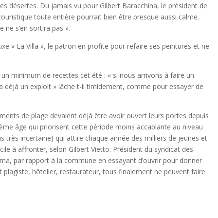
ges désertes. Du jamais vu pour Gilbert Baracchina, le président de
touristique toute entière pourrait bien être presque aussi calme.
e ne s’en sortira pas ».
xe « La Villa », le patron en profite pour refaire ses peintures et ne
 un minimum de recettes cet été : « si nous arrivons à faire un
era déjà un exploit » lâche t-il timidement, comme pour essayer de
ssements de plage devaient déjà être avoir ouvert leurs portes depuis
 3ème âge qui priorisent cette période moins accablante au niveau
s très incertaine) qui attire chaque année des milliers de jeunes et
cile à affronter, selon Gilbert Vietto. Président du syndicat des
minima, par rapport à la commune en essayant d’ouvrir pour donner
 plagiste, hôtelier, restaurateur, tous finalement ne peuvent faire