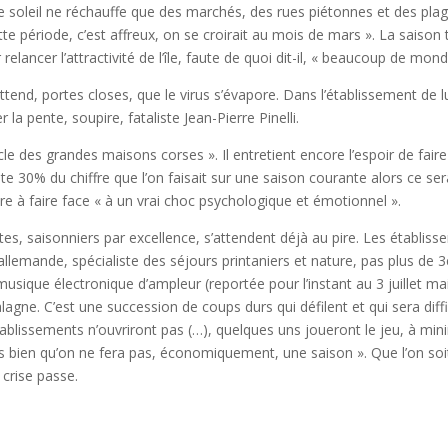
 le soleil ne réchauffe que des marchés, des rues piétonnes et des pla
te période, c’est affreux, on se croirait au mois de mars ». La saison 
relancer l’attractivité de l’île, faute de quoi dit-il, « beaucoup de mond
tend, portes closes, que le virus s’évapore. Dans l’établissement de lu
la pente, soupire, fataliste Jean-Pierre Pinelli.
e des grandes maisons corses ». Il entretient encore l’espoir de faire
ente 30% du chiffre que l’on faisait sur une saison courante alors ce s
dre à faire face « à un vrai choc psychologique et émotionnel ».
llotes, saisonniers par excellence, s’attendent déjà au pire. Les établi
 allemande, spécialiste des séjours printaniers et nature, pas plus de
usique électronique d’ampleur (reportée pour l’instant au 3 juillet mai
lagne. C’est une succession de coups durs qui défilent et qui sera diffi
’établissements n’ouvriront pas (…), quelques uns joueront le jeu, à 
ès bien qu’on ne fera pas, économiquement, une saison ». Que l’on soit
 crise passe.