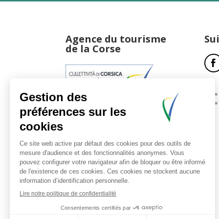
Agence du tourisme
Su
de la Corse
17, boulevard du Roi Jérôme
20181 Ajaccio Cedex 01
T : 04 95 51 77 77
Accueil et horaires
Nous contacter
Politique de confidentialité