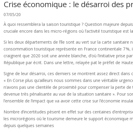
Crise économique : le désarroi des p
07/05/20
À quoi ressemblera la saison touristique ? Question majeure depuis
cruciale encore dans les micro-régions où l’activité touristique est
Si les deux départements de l’île sont au vert sur la carte sanitaire
consommation touristique représente en France continentale 7 %, il
craignent que 2020 soit une année blanche, d’où l’initiative prise pa
République par écrit. Dans une lettre, relayée pat le préfet de Hau
Signe de leur désarroi, ces derniers se montrent assez direct dans
« En Corse plus qu’ailleurs nous sommes dans une véritable urgenc
n’avons pas une clientèle de proximité pour compenser la perte de to
devenue très pénalisante au vue de la situation sanitaire ». Pour s
l’ensemble de l’impact que va avoir cette crise sur l’économie insulai
Nombre d’incertitudes pèsent en effet sur des centaines d’entreprise
les microrégions où le tourisme demeure le support économique maj
depuis quelques semaines