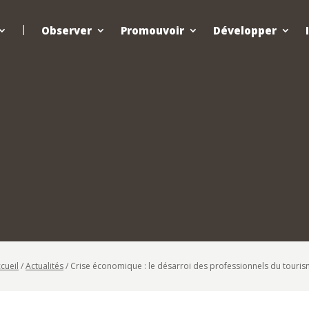
Observer
Promouvoir
Développer
cueil
/
Actualités
/
Crise économique : le désarroi des professionnels du touri