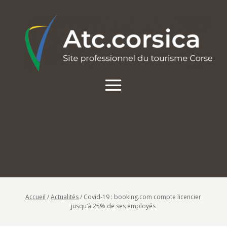
Accueil
/
Actualités
/
Covid-19 : booking.com compte licencier
jusqu’à 25% de ses employés