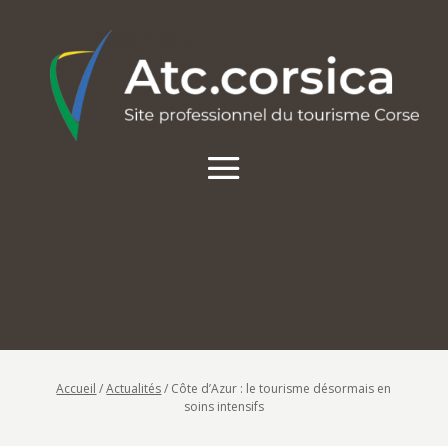
Accueil
/
Actualités
/
Côte d’Azur : le tourisme désormais en
soins intensifs