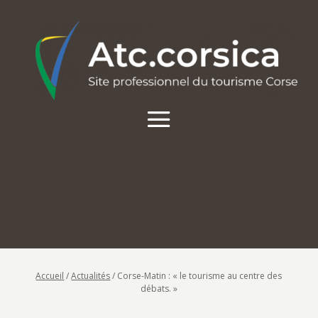
Accueil
/
Actualités
/
Corse-Matin : « le tourisme au centre des
débats. »