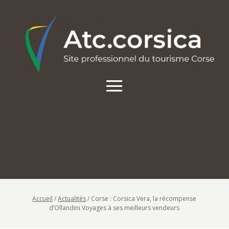
Accueil
/
Actualités
/
Corse : Corsica Vera, la récompense
d’Ollandini Voyages à ses meilleurs vendeurs