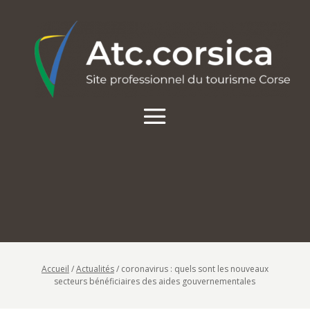
Accueil
/
Actualités
/
coronavirus : quels sont les nouveaux
secteurs bénéficiaires des aides gouvernementales