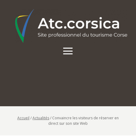
Accueil
/
Actualités
/
Convaincre les visiteurs de réserver en
direct sur son site Web