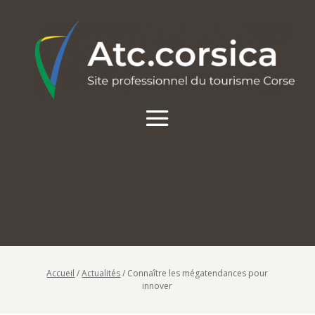
Accueil
/
Actualités
/
Connaître les mégatendances pour
innover