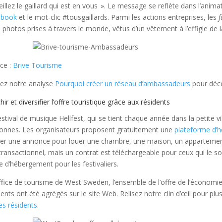
illez le gaillard qui est en vous ». Le message se reflète dans l’ani
ebook
et le mot-clic #tousgaillards. Parmi les actions entreprises, les
f
s photos prises à travers le monde, vêtus d’un vêtement à l’effigie de 
ce :
Brive Tourisme
sez notre analyse
Pourquoi créer un réseau d’ambassadeurs
pour déco
hir et diversifier l’offre touristique grâce aux résidents
estival de musique Hellfest, qui se tient chaque année dans la petite vi
onnes. Les organisateurs proposent gratuitement une
plateforme d’
ier une annonce pour louer une chambre, une maison, un appartemen
transactionnel, mais un contrat est téléchargeable pour ceux qui le sou
fre d’hébergement pour les festivaliers.
office de tourisme de West Sweden, l’ensemble de l’offre de l’économie 
dents ont été agrégés sur le site Web. Relisez notre clin d’œil pour plus
es résidents
.