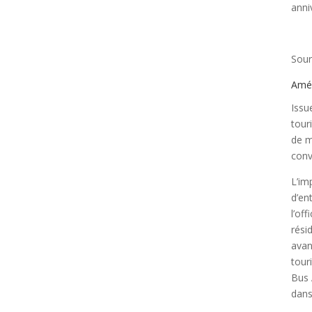
anni
Sour
Améli
Issu
tour
de m
conv
L’im
d’en
l’of
rési
avan
tour
Bus 
dans