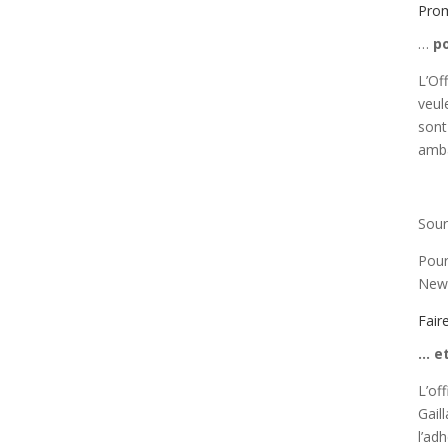
Prom
…
po
L’Of
veul
sont
amba
Sour
Pour
New 
Fair
… e
L’of
Gail
l’ad