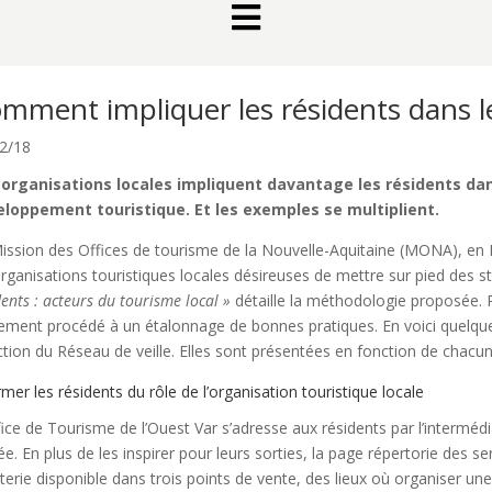

mment impliquer les résidents dans le
2/18
organisations locales impliquent davantage les résidents dans
loppement touristique. Et les exemples se multiplient.
ission des Offices de tourisme de la Nouvelle-Aquitaine (MONA), en Fr
organisations touristiques locales désireuses de mettre sur pied des st
dents : acteurs du tourisme local »
détaille la méthodologie proposée. 
ement procédé à un étalonnage de bonnes pratiques. En voici quelque
ction du Réseau de veille. Elles sont présentées en fonction de chacun d
rmer les résidents du rôle de l’organisation touristique locale
fice de Tourisme de l’Ouest Var s’adresse aux résidents par l’interméd
ée. En plus de les inspirer pour leurs sorties, la page répertorie des ser
etterie disponible dans trois points de vente, des lieux où organiser u