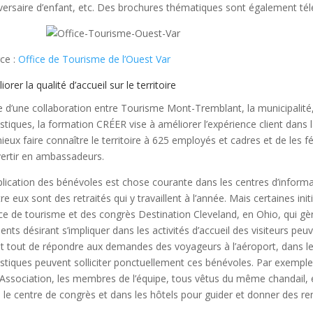
versaire d’enfant, etc. Des brochures thématiques sont également tél
ce :
Office de Tourisme de l’Ouest Var
orer la qualité d’accueil sur le territoire
e d’une collaboration entre Tourisme Mont-Tremblant, la municipalit
istiques, la formation CRÉER vise à améliorer l’expérience client dans l
ieux faire connaître le territoire à 625 employés et cadres et de les 
ertir en ambassadeurs.
plication des bénévoles est chose courante dans les centres d’inform
tre eux sont des retraités qui y travaillent à l’année. Mais certaines 
fice de tourisme et des congrès Destination Cleveland, en Ohio, qui g
dents désirant s’impliquer dans les activités d’accueil des visiteurs peuve
t tout de répondre aux demandes des voyageurs à l’aéroport, dans le
istiques peuvent solliciter ponctuellement ces bénévoles. Par exempl
Association, les membres de l’équipe, tous vêtus du même chandail, éta
 le centre de congrès et dans les hôtels pour guider et donner des r