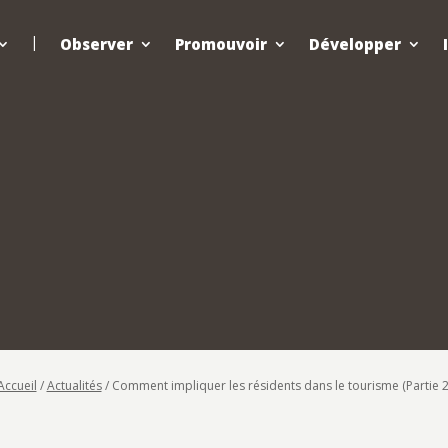
Observer
Promouvoir
Développer
Accueil
/
Actualités
/
Comment impliquer les résidents dans le tourisme (Partie 2