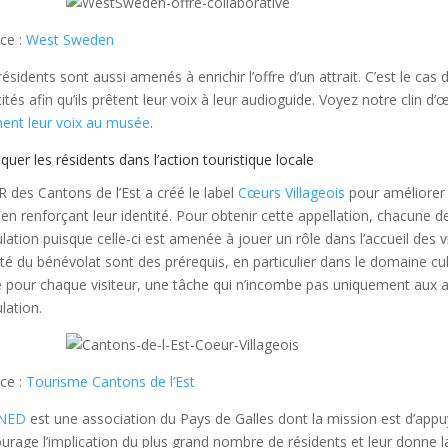
ce :
West Sweden
résidents sont aussi amenés à enrichir l’offre d’un attrait. C’est le cas
cités afin qu’ils prêtent leur voix à leur audioguide. Voyez notre clin d’œ
ent leur voix au musée
.
iquer les résidents dans l’action touristique locale
R des Cantons de l’Est a créé le label
Cœurs Villageois
pour améliorer l
 en renforçant leur identité. Pour obtenir cette appellation, chacune de
lation puisque celle-ci est amenée à jouer un rôle dans l’accueil des vis
ité du bénévolat sont des prérequis, en particulier dans le domaine cul
 pour chaque visiteur, une tâche qui n’incombe pas uniquement aux ac
lation.
ce :
Tourisme Cantons de l’Est
NED
est une association du Pays de Galles dont la mission est d’appu
urage l’implication du plus grand nombre de résidents et leur donne la 