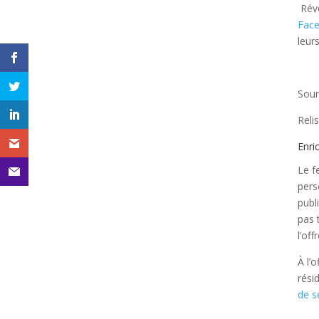
Réve
Fac
leur
Sour
Reli
Enric
Le f
pers
publ
pas 
l’of
À l’
rési
de s