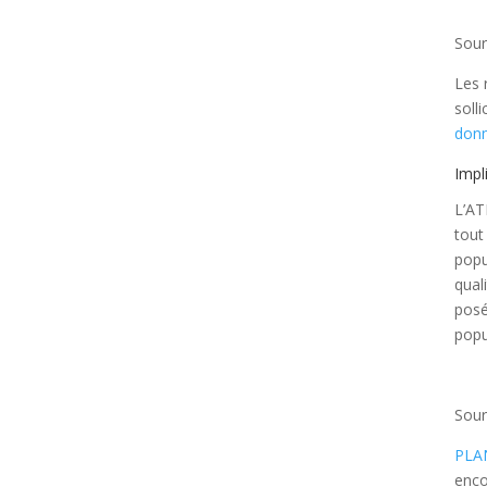
Sour
Les 
solli
donn
Impl
L’AT
tout
popu
qual
posé
popu
Sour
PLA
enco