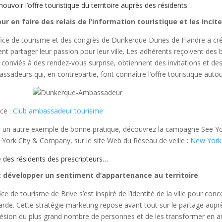
ouvoir l’offre touristique du territoire auprès des résidents…
ur en faire des relais de l’information touristique et les incit
fice de tourisme et des congrès de Dunkerque Dunes de Flandre a cr
ent partager leur passion pour leur ville. Les adhérents reçoivent des 
 conviés à des rendez-vous surprise, obtiennent des invitations et de
ssadeurs qui, en contrepartie, font connaître l’offre touristique autou
ce :
Club ambassadeur tourisme
 un autre exemple de bonne pratique, découvrez la campagne See You
York City & Company, sur le site Web du Réseau de veille :
New York 
e des résidents des prescripteurs…
t développer un sentiment d’appartenance au territoire
fice de tourisme de Brive s’est inspiré de l’identité de la ville pour 
larde. Cette stratégie marketing repose avant tout sur le partage auprè
hésion du plus grand nombre de personnes et de les transformer en a