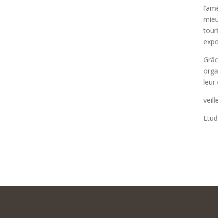
l’am
mieu
tour
expos
Grâc
orga
leur
veil
Etud