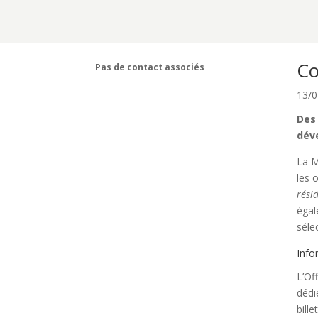
Co
Pas de contact associés
13/0
Des 
déve
La M
les 
rési
égal
séle
Info
L’Of
dédi
bill