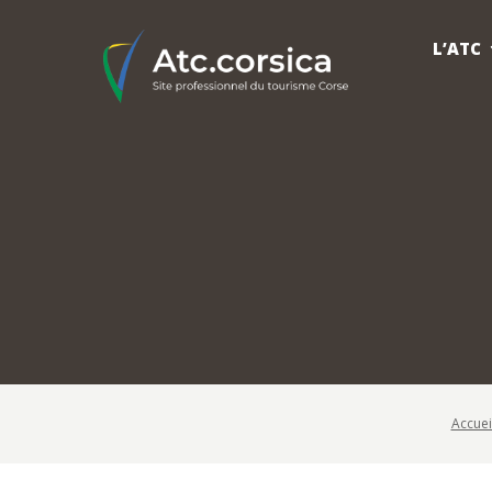
L’ATC
Accuei