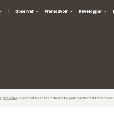
Observer
Promouvoir
Développer
l
/
Actualités
/
Comment Amadeus orchestre l’IA pour transformer l’expérience