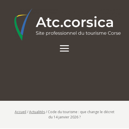
Accueil
/
Actualités
/
Code du tourisme : que change le décret
du 14 janvier 2026 ?