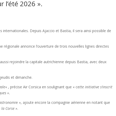
r l’été 2026 ».
nternationales. Depuis Ajaccio et Bastia, il sera ainsi possible de
 régionale annonce l’ouverture de trois nouvelles lignes directes
aussi rejoindre la capitale autrichienne depuis Bastia, avec deux
 jeudis et dimanche.
vale
« , précise Air Corsica en soulignant que « ce
tte initiative s’inscrit
ues ».
gastronomi
e », ajoute encore la compagnie aérienne en notant que
e la Corse »
.