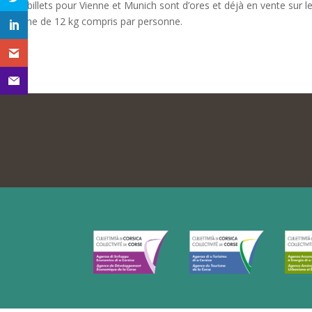
Les billets pour Vienne et Munich sont d’ores et déjà en vente sur 
cabine de 12 kg compris par personne.