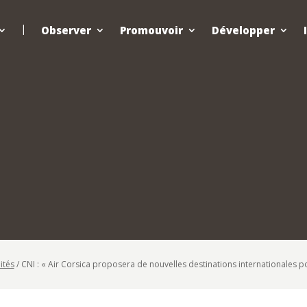
Observer
Promouvoir
Développer
ités
/
CNI : « Air Corsica proposera de nouvelles destinations internationales po