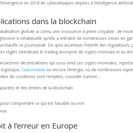
’émergence en 2018 de cyberattaques dopées à l’intelligence artificiel
plications dans la blockchain
alisation globale a connu une croissance à peine croyable : de moins d
gression si inhabituelle qu’elle a entraîné de nombreuses mises en ga
 surchauffe se poursuivait. De quoi accentuer l’intérêt des régulateurs
 règles interdisant le trading anonyme de crypto-monnaie et lui donn
ransactions décentralisées qui sous-tend ces crypto-monnaies, représe
logistique,
l’automobile
ou encore l’énergie, où de nombreuses expéri
mbre de conditions sont remplies, conseille Gartner :
cités et des limites de la blockchain
pour comprendre ce qui est faisable ou non
isie
it à l’erreur en Europe