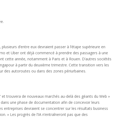
ée.
, plusieurs d’entre eux devraient passer à l’étape supérieure en
 Waymo et Uber ont déjà commencé à prendre des passagers à une
ront cette année, notamment à Paris et à Rouen. D’autres sociétés
apour à partir du deuxième trimestre. Cette transition vers les
e sur des autoroutes ou dans des zones périurbaines.
 ‘hype’ et trouvera de nouveaux marchés au-delà des géants du Web »
e dans une phase de documentation afin de concevoir leurs
 Les entreprises devraient se concentrer sur les résultats business
ion. » Les progrès de l’IA n’entraîneront pas que des