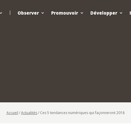
Observer
Promouvoir
Développer
Accueil
/
Actualités
/
Ces 5 tendances numériques qui façonneront 2018