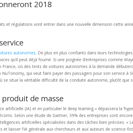
çonneront 2018
s et régulations vont entrer dans une nouvelle dimension cette ann
service
oitures autonomes
. De plus en plus confiants dans leurs technologies
ervices qu’il peut déjà fournir. Si une poignée d’entreprises comme
s en France, où des tests de voitures autonomes à la demande débute
NuTonomy, qui veut faire payer des passagers pour son service à Sing
 où se situe la véritable difficulté de la conduite autonome, plutôt qu
 un produit de masse
ce artificielle (IA) et en particulier le deep learning « dépassera la
télécoms. Selon une étude de Gartner, 59% des entreprises sont encor
ntelligences artificielles spécialisées dans des tâches bien précises. «
 et laisser l’IA générale aux chercheurs et aux auteurs de science-fict