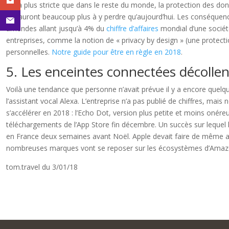
Déjà plus stricte que dans le reste du monde, la protection des do
jeu auront beaucoup plus à y perdre qu’aujourd’hui. Les conséquen
amendes allant jusqu’à 4% du
chiffre d’affaires
mondial d’une sociét
entreprises, comme la notion de « privacy by design » (une protect
personnelles.
Notre guide pour être en règle en 2018
.
5. Les enceintes connectées décollen
Voilà une tendance que personne n’avait prévue il y a encore quel
l’assistant vocal Alexa. L’entreprise n’a pas publié de chiffres, ma
s’accélérer en 2018 : l’Echo Dot, version plus petite et moins oné
téléchargements de l’App Store fin décembre. Un succès sur lequel
en France deux semaines avant Noël. Apple devait faire de même a
nombreuses marques vont se reposer sur les écosystèmes d’Amazon,
tom.travel du 3/01/18