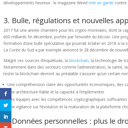
développements heureux : le magazine Wired
met en garde
contre l
3. Bulle, régulations et nouvelles ap
2017 fut une année charnière pour les crypto-monnaies, dont la capit
600 milliards fin décembre, portée par l’envolée du bitcoin. Une pro
formation d’une bulle spéculative qui pourrait éclater en 2018 si la
La Corée du Sud a par exemple annoncé le 28 décembre de nouvelles
Malgré ces sources d’inquiétude, la
blockchain
, la technologie de t
Notamment dans des secteurs comme l’administration, la santé, la 
tester la blockchain devront au préalable s’assurer qu’un certain no
Une compréhension claire des opportunités économiques, des capa
Une architecture fiable et la capacité à l’implémenter
Des équipes avec les compétences cryptographiques suffisantes 
Une vigilance sur l’évolution et la maturation de la plateforme cho
4. Données personnelles : plus le dro