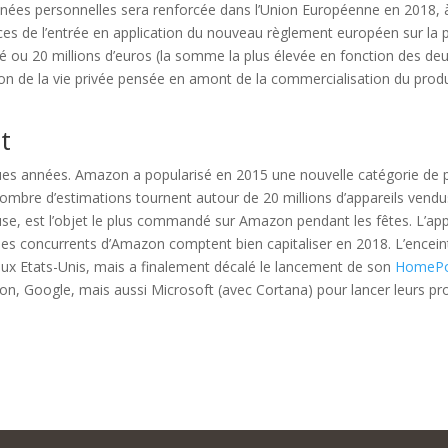
nnées personnelles sera renforcée dans l’Union Européenne en 2018, à
ces de l’entrée en application du nouveau règlement européen sur la 
é ou 20 millions d’euros (la somme la plus élevée en fonction des de
ion de la vie privée pensée en amont de la commercialisation du produ
t
ques années. Amazon a popularisé en 2015 une nouvelle catégorie de 
is nombre d’estimations tournent autour de 20 millions d’appareils ven
reuse, est l’objet le plus commandé sur Amazon pendant les fêtes. L’a
 les concurrents d’Amazon comptent bien capitaliser en 2018. L’ence
ux Etats-Unis, mais a finalement décalé le lancement de son
HomeP
 Google, mais aussi Microsoft (avec Cortana) pour lancer leurs prop