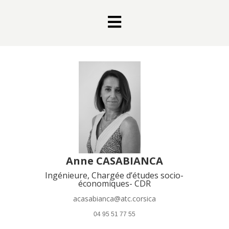

Anne CASABIANCA
Ingénieure, Chargée d’études socio-
économiques- CDR
acasabianca@atc.corsica
 04 95 51 77 55 