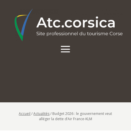
Accueil
/
Actualités
/
Budget 2026 : le gouvernement veut
alléger la dette d’Air France-KLM