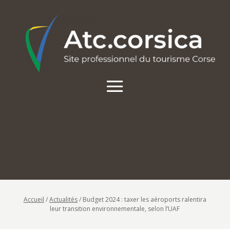
Accueil
/
Actualités
/
Budget 2024 : taxer les aéroports ralentira
leur transition environnementale, selon l’UAF