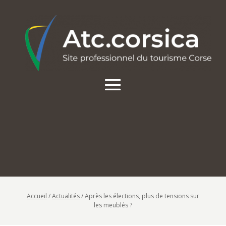
Accueil
/
Actualités
/
Après les élections, plus de tensions sur
les meublés ?