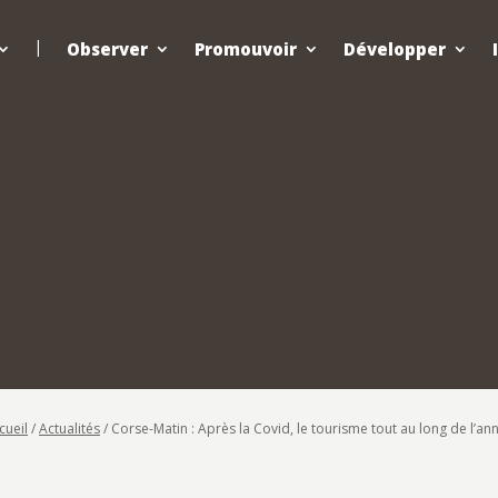
Observer
Promouvoir
Développer
cueil
/
Actualités
/
Corse-Matin : Après la Covid, le tourisme tout au long de l’an