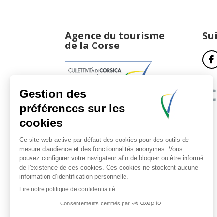
Agence du tourisme
Su
de la Corse
17, boulevard du Roi Jérôme
20181 Ajaccio Cedex 01
T : 04 95 51 77 77
Accueil et horaires
Nous contacter
Politique de confidentialité