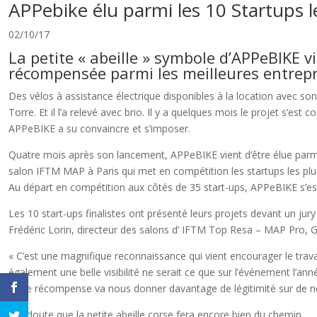
APPebike élu parmi les 10 Startups l
02/10/17
La petite « abeille » symbole d’APPeBIKE vie
récompensée parmi les meilleures entrepr
Des vélos à assistance électrique disponibles à la location avec so
Torre. Et il l’a relevé avec brio. Il y a quelques mois le projet s’es
APPeBIKE a su convaincre et s’imposer.
Quatre mois après son lancement, APPeBIKE vient d’être élue parmi 
salon IFTM MAP à Paris qui met en compétition les startups les pl
Au départ en compétition aux côtés de 35 start-ups, APPeBIKE s’est 
Les 10 start-ups finalistes ont présenté leurs projets devant un jur
Frédéric Lorin, directeur des salons d’ IFTM Top Resa – MAP Pro
« C’est une magnifique reconnaissance qui vient encourager le trav
également une belle visibilité ne serait ce que sur l’événement l’an
cette récompense va nous donner davantage de légitimité sur de nouv
Nul doute que la petite abeille corse fera encore bien du chemin.