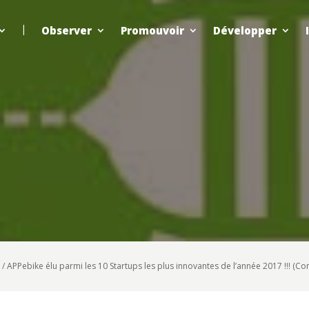
Observer
Promouvoir
Développer
/
APPebike élu parmi les 10 Startups les plus innovantes de l’année 2017 !!! (Co