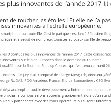
es plus innovantes de l’année 2017 !!
nt de toucher les étoiles ! Et elle ne l’a pa
ises innovantes à l’échelle européenne.
n smartphone sur toute l’île. C’est le pari que s’est lancé Sébastien
t concrétisé et a séduit de nombreux touristes et locaux sur l’île de be
les 3 Startups les plus innovantes de l’année 2017. Cette consécratio
us innovantes sur le plan Européen dans le domaine du tourisme.
qualifié pour la finale du Start-up Contest qui s’est tenu ce mardi 2
y d’experts . Ce jury était composé de : Serge Mesguich, directeur gén
, George RUDAS, PDG Amadeus France, Eric La Bonnardière , CEO Evan
ail déjà accompli et tout le développement à l’international que nous
née prochaine où nous serons accueillis gratuitement alors qu’un stand
eaux partenariats avec des tours opérateurs ou susciter l’intérêt d’