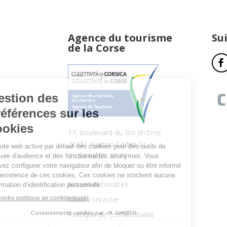
Agence du tourisme
Su
de la Corse
17, boulevard du Roi Jérôme
20181 Ajaccio Cedex 01
T : 04 95 51 77 77
Accueil et horaires
Nous contacter
Politique de confidentialité