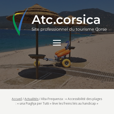
Accueil
/
Actualités
/
Alta-Frequenza : « Accessibilité des plages
: « una Piaghja per Tutti » lève les freins liés au handicap »