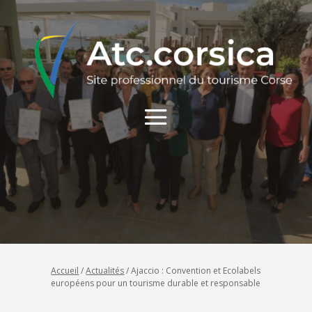
Accueil
/
Actualités
/
Ajaccio : Convention et Ecolabels
européens pour un tourisme durable et responsable