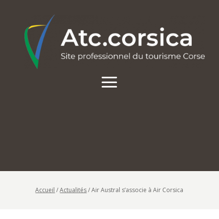
Accueil
/
Actualités
/
Air Austral s’associe à Air Corsica