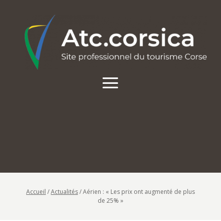
Accueil
/
Actualités
/
Aérien : « Les prix ont augmenté de plus
de 25% »