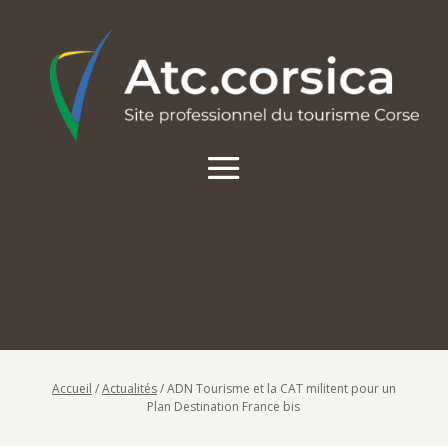
Accueil
/
Actualités
/
ADN Tourisme et la CAT militent pour un
Plan Destination France bis