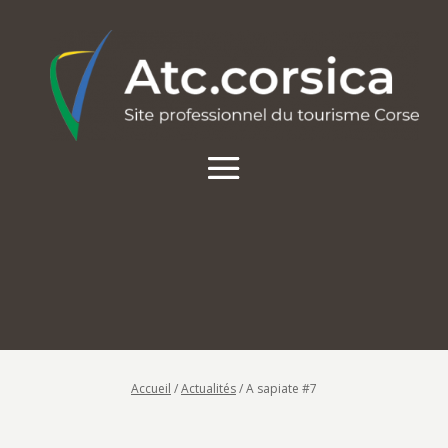
Accueil
/
Actualités
/
A sapiate #7