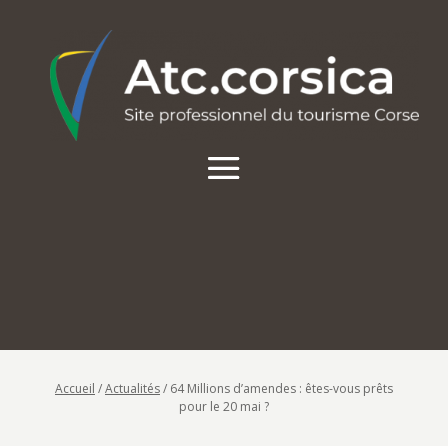
Accueil
/
Actualités
/
64 Millions d’amendes : êtes-vous prêts
pour le 20 mai ?