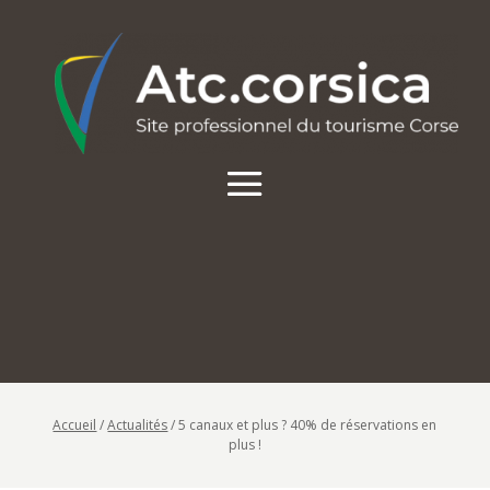
Accueil
/
Actualités
/
5 canaux et plus ? 40% de réservations en
plus !