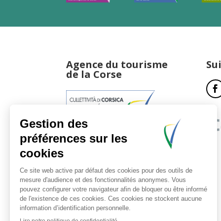
Agence du tourisme
Su
de la Corse
17, boulevard du Roi Jérôme
20181 Ajaccio Cedex 01
T : 04 95 51 77 77
Accueil et horaires