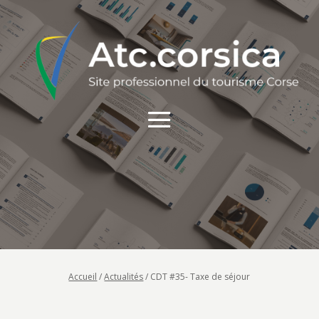
Accueil
/
Actualités
/
CDT #35- Taxe de séjour