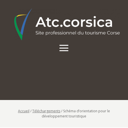
Accueil
/
Téléchargements
/
Schéma d’orientation pour le
développement touristique